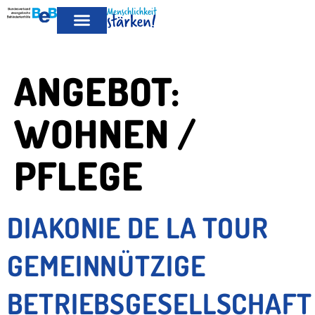
MITGLIED
LEISTUNGEN FÜR MITGLIEDER
PUBLIKATIONEN & POSITIONEN
WERDEN
ANGEBOT:
WOHNEN /
PFLEGE
DIAKONIE DE LA TOUR
GEMEINNÜTZIGE
BETRIEBSGESELLSCHAFT