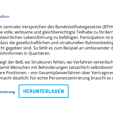
Leben
in zentrales Versprechen des Bundesteilhabegesetzes (BTHG)
 volle, wirksame und gleichberechtigte Teilhabe zu förder
ortlichen Lebensführung zu befähigen. Partizipation ist ein
dass die gesellschaftlichen und strukturellen Rahmenbedin
cht gegeben sind. So fehlt es zum Beispiel an umfassender d
 Wohnformen in Quartieren.
igt der BeB, wo Strukturen fehlen, wo Verfahren vereinfa
 damit Menschen mit Behinderungen tatsächlich selbstbest
are Positionen – von Gesamtplanverfahren über Vertragsrec
cht deutlich: Für echte Personenzentrierung braucht es m
HERUNTERLADEN
ntrierung