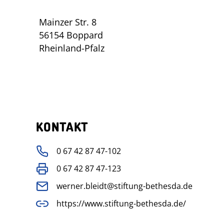
Mainzer Str. 8
56154 Boppard
Rheinland-Pfalz
KONTAKT
0 67 42 87 47-102
0 67 42 87 47-123
werner.bleidt@stiftung-bethesda.de
https://www.stiftung-bethesda.de/