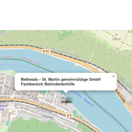
×
Bethesda – St. Martin gemeinnützige GmbH
Fachbereich Behindertenhilfe