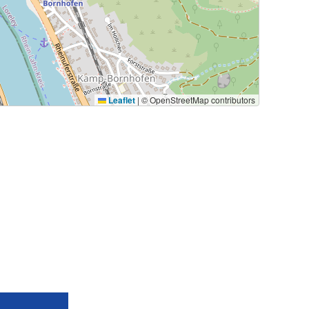
Leaflet
|
© OpenStreetMap contributors