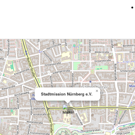
×
Stadtmission Nürnberg e.V.