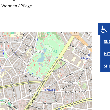
Wohnen / Pflege
SU
MI
SH