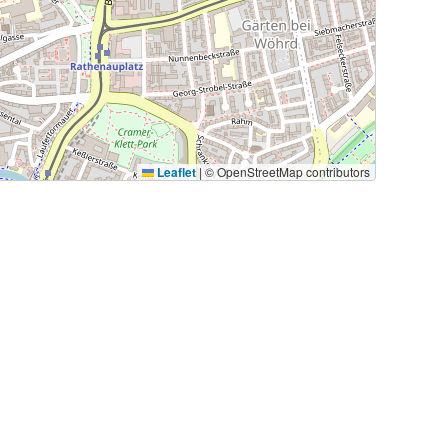
Leaflet
|
© OpenStreetMap contributors