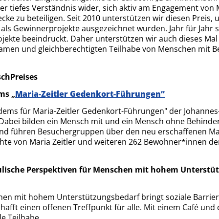
er tiefes Verständnis wider, sich aktiv am Engagement von
ecke zu beteiligen. Seit 2010 unterstützen wir diesen Preis
ls Gewinnerprojekte ausgezeichnet wurden. Jahr für Jahr si
jekte beeindruckt. Daher unterstützen wir auch dieses Mal a
irksamen und gleichberechtigten Teilhabe von Menschen mit 
chPreises
ms „
Maria-Zeitler Gedenkort-Führungen“
ndems für Maria-Zeitler Gedenkort-Führungen" der Johanne
Dabei bilden ein Mensch mit und ein Mensch ohne Behinde
d führen Besuchergruppen über den neu erschaffenen Mari
hte von Maria Zeitler und weiteren 262 Bewohner*innen der
ulische Perspektiven für Menschen mit hohem Unterstü
hen mit hohem Unterstützungsbedarf bringt soziale Barriere
afft einen offenen Treffpunkt für alle. Mit einem Café und
le Teilhabe.