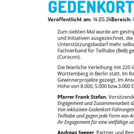
GEDENKORT
Veröffentlicht am:
14.05.24
Bereich:
Zum siebten Mal wurde am gestri
und Initiativen ausgezeichnet, d
Unterstützungsbedarf mehr selbst
Fachverband für Teilhabe (BeB) g
(Curacon).
Die feierliche Verleihung mit 220 
Württemberg in Berlin statt. Im 
Gewinnerprojekte gezeigt. Im Ansc
Höhe von 8.000, 5.000 bzw.3.000 E
Pfarrer Frank Stefan
, Vorsitzend
Engagement und Zusammenarbeit die
Von inklusiven Gedenkort-Führungen b
Teilhabe und gegen jede Form von A
ihr Engagement für eine vielfältige u
Andreas Seeger
, Partner und Res