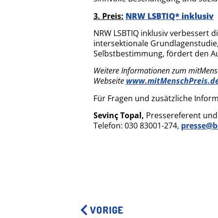
3. Preis:
NRW LSBTIQ* inklusiv
NRW LSBTIQ inklusiv verbessert d
intersektionale Grundlagenstudie,
Selbstbestimmung, fördert den Au
Weitere Informationen zum mitMensch
Webseite
www.mitMenschPreis.d
Für Fragen und zusätzliche Infor
Sevinç Topal,
Pressereferent und 
Telefon: 030 83001-274,
presse@b
VORIGE