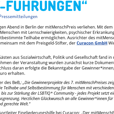
-FÜHRUNGEN“
Pressemitteilungen
gen Abend in Berlin der mitMenschPreis verliehen. Mit de
ie Menschen mit Lernschwierigkeiten, psychischer Erkrank
bestimmte Teilhabe ermöglichen. Ausrichter des mitMensch
emeinsam mit dem Preisgeld-Stifter, der
Curacon GmbH
Wir
Gästen aus Sozialwirtschaft, Politik und Gesellschaft fand 
Rahmen der Veranstaltung wurden zunächst kurze Dokumenta
hluss daran erfolgte die Bekanntgabe der Gewinner*innen, d
uro erhalten.
er des BeB,
:
„Die Gewinnerprojekte des 7. mitMenschPreises zeig
 Teilhabe und Selbstbestimmung für Menschen mit verschiedene
is zur Stärkung der LSBTIQ* Community - jedes Projekt setzt ein 
usgrenzung. Herzlichen Glückwunsch an alle Gewinner*innen für
nd gerechte Welt.“
sortleiter Eingliederungshilfe bei Curacon: „Der mitMenschPr