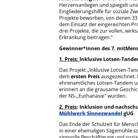
Herzensanliegen und spiegelt uns
Eingliederungshilfe für soziale Zw
Projekte beworben, von denen 33 a
dem Einsatz der eingereichten Pro
drei Projekte, die zur vollen, w
Erkrankung beitragen.“
Gewinner*innen des 7. mitMens
1. Preis:
Inklusive Lotsen-Tande
Das Projekt „Inklusive Lotsen-Ta
dem
ersten Preis
ausgezeichnet. 
ehrenamtliches Lotsen-Tandem un
erinnert an die grausame Geschic
der NS-„Euthanasie" wurden.
2. Preis
: Inklusion und nachsch
Mühlwerk Sinneswandel
gUG
Das Ende der Schulzeit für Mensc
in einer ehemaligen Sägemühle sch
sinnvolle Beschäftigung und sozia