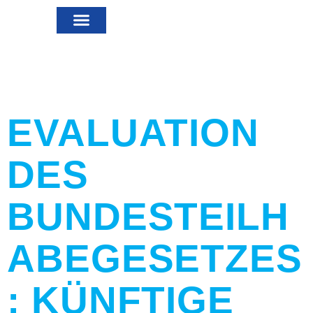
MITGLIED
LEISTUNGEN FÜR MITGLIEDER
PUBLIKATIONEN & POSITIONEN
WERDEN
EVALUATION
DES
BUNDESTEILH
ABEGESETZES
: KÜNFTIGE