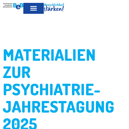
MITGLIED
LEISTUNGEN FÜR MITGLIEDER
PUBLIKATIONEN & POSITIONEN
WERDEN
MATERIALIEN
ZUR
PSYCHIATRIE-
JAHRESTAGUNG
2025