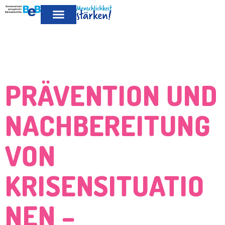
MITGLIED
LEISTUNGEN FÜR MITGLIEDER
PUBLIKATIONEN & POSITIONEN
WERDEN
PRÄVENTION UND
NACHBEREITUNG
VON
KRISENSITUATIO
NEN –